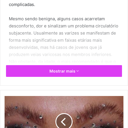
complicadas.
Mesmo sendo benigna, alguns casos acarretam
desconforto, dor e sinalizam um problema circulatório
subjacente. Usualmente as varizes se manifestam de
forma mais significativa em faixas etárias mais
desenvolvidas, mas há casos de jovens que já
produzem veias varicosas nos membros inferiores.
Não obstante, da idade, o mais recomendado é que o
paciente busque a orientação de um especialista para
Mostrar mais
um diagnóstico.
O excesso de peso, uso de hormônios, o uso de
calçados inadequados, tabagismo, falta de atividade
T
física, consumo de álcool, manter-se por longos
E
N
períodos sentado com as pernas pendentes ou em pé
D
sem se movimentar, são hábitos lesivos que podem
Ê
levar ao aparecimento de varizes nos membros