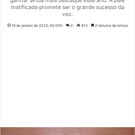
um Angiologista. Segundo as características das
varizes e dos sintomas como dor, inchaço ou o
aparecimento de úlceras, contate seu médico e ache a
melhor alternativa.
Foto destaque: Pernas em tratamento de varizes.
Reprodução/ Polina Tankilevitch/ Pexels
Beleza
DICAS DE TRATAMENTOS DE VARIZES
TRATAMENTOS DE VARIZES
Varizes