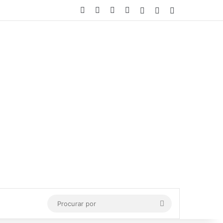
Facebook
X
YouTube
Instagram
Entrar
Artigo aleatório
Barra Lateral
Procurar
por