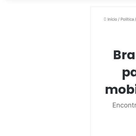
Início
/
Política
Bra
pa
mobi
Encontr