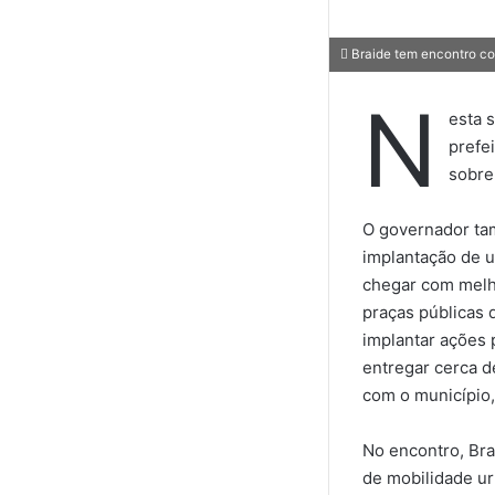
Braide tem encontro c
N
esta 
prefe
sobre
O governador tam
implantação de u
chegar com melhor
praças públicas
implantar ações 
entregar cerca d
com o município,
No encontro, Bra
de mobilidade ur