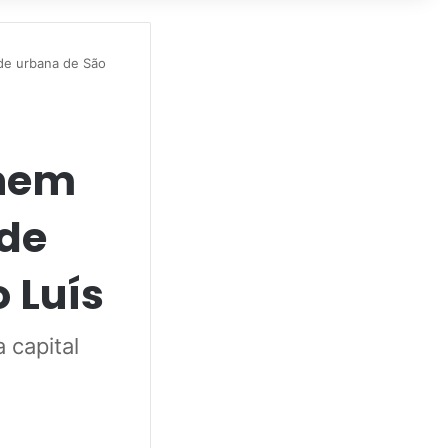
ade urbana de São
únem
 de
 Luís
 capital