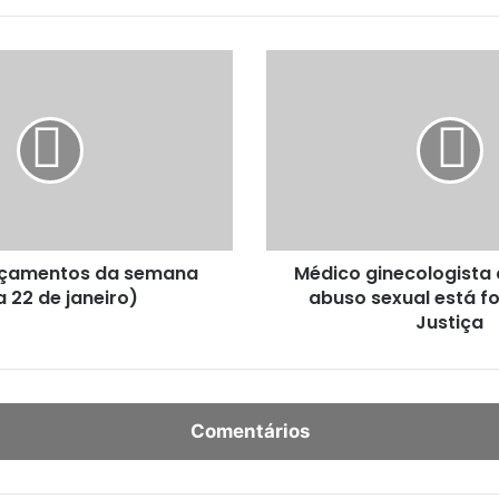
M
é
d
i
c
o
g
i
n
lançamentos da semana
Médico ginecologista
e
a 22 de janeiro)
abuso sexual está f
c
o
Justiça
l
o
g
i
Comentários
s
t
a