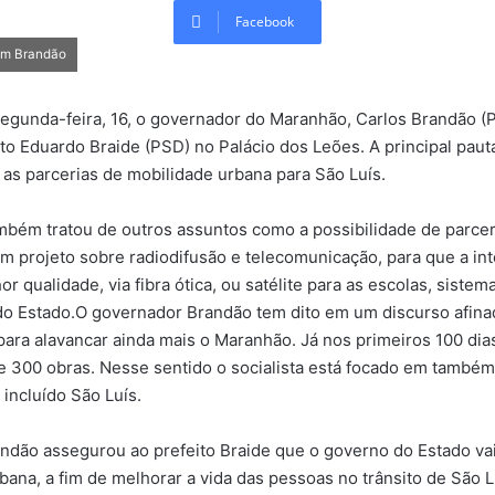
Facebook
om Brandão
segunda-feira, 16, o governador do Maranhão, Carlos Brandão (
ito Eduardo Braide (PSD) no Palácio dos Leões. A principal pauta
 as parcerias de mobilidade urbana para São Luís.
bém tratou de outros assuntos como a possibilidade de parcer
m projeto sobre radiodifusão e telecomunicação, para que a in
 qualidade, via fibra ótica, ou satélite para as escolas, siste
 do Estado.O governador Brandão tem dito em um discurso afin
para alavancar ainda mais o Maranhão. Já nos primeiros 100 dia
e 300 obras. Nesse sentido o socialista está focado em também
 incluído São Luís.
ndão assegurou ao prefeito Braide que o governo do Estado vai
bana, a fim de melhorar a vida das pessoas no trânsito de São L