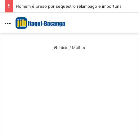
Homem é preso por sequestro relâmpago e importunação sexual em São Luís
Menu
Início
/
Mulher