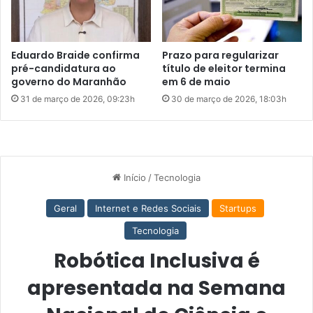
l
d
e
C
Eduardo Braide confirma
Prazo para regularizar
i
pré-candidatura ao
título de eleitor termina
ê
governo do Maranhão
em 6 de maio
n
31 de março de 2026, 09:23h
30 de março de 2026, 18:03h
c
i
a
e
T
e
c
n
o
l
o
g
i
a