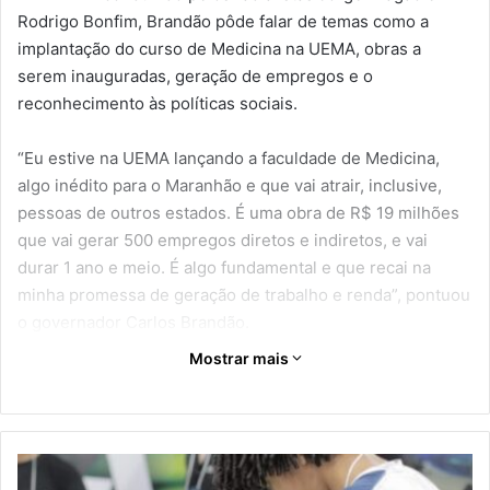
Rodrigo Bonfim, Brandão pôde falar de temas como a
implantação do curso de Medicina na UEMA, obras a
serem inauguradas, geração de empregos e o
reconhecimento às políticas sociais.
“Eu estive na UEMA lançando a faculdade de Medicina,
algo inédito para o Maranhão e que vai atrair, inclusive,
pessoas de outros estados. É uma obra de R$ 19 milhões
que vai gerar 500 empregos diretos e indiretos, e vai
durar 1 ano e meio. É algo fundamental e que recai na
minha promessa de geração de trabalho e renda”, pontuou
o governador Carlos Brandão.
Mostrar mais
Brandão ressaltou, ainda, que a iniciativa do Governo do
Estado parte da intenção de garantir às pessoas de baixa
renda a oportunidade de terem uma profissão altamente
qualificada.
R
o