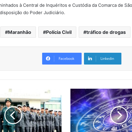
inhados à Central de Inquéritos e Custódia da Comarca de São
isposição do Poder Judiciário.
Maranhão
Polícia Civil
tráfico de drogas
Facebook
Linkedin
C
o
n
f
i
r
a