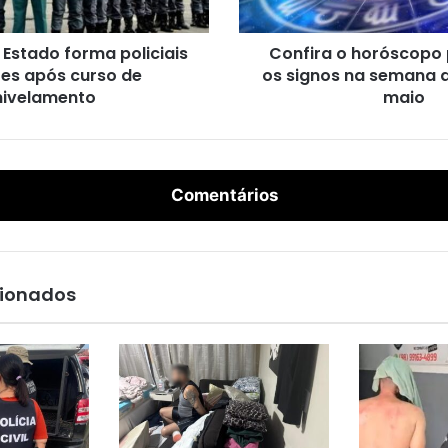
o
h
Estado forma policiais
Confira o horóscopo
o
res após curso de
os signos na semana d
r
nivelamento
ó
maio
s
c
o
p
Comentários
o
p
a
r
a
cionados
t
o
d
o
s
o
s