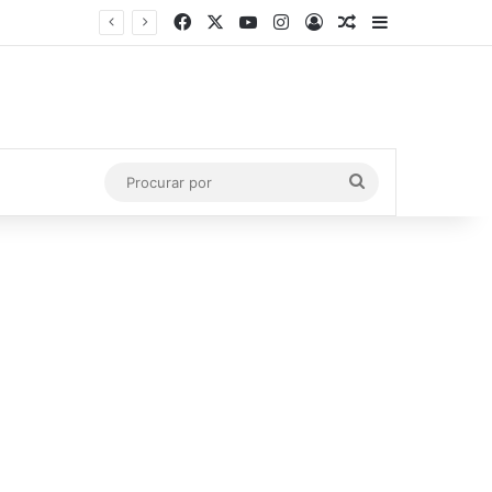
Facebook
X
YouTube
Instagram
Entrar
Artigo aleatório
Barra Latera
uís
Procurar
por