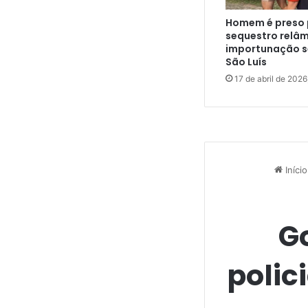
s
m
Homem é preso 
i
sequestro relâ
l
importunação s
i
São Luís
t
17 de abril de 2026
a
r
e
s
a
p
ó
s
c
u
r
s
o
d
e
n