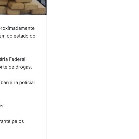
aproximadamente
gem do estado do
ária Federal
orte de drogas.
arreira policial
is.
rante pelos