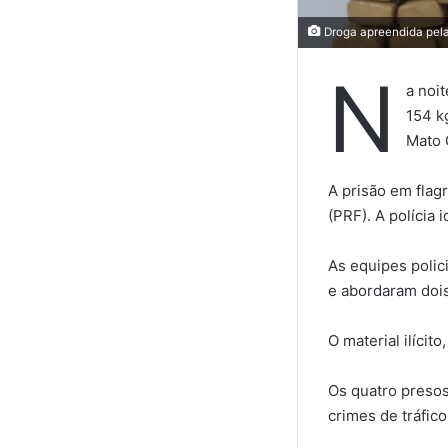
Droga apreendida pela
N
a noi
154 k
Mato 
A prisão em flagr
(PRF). A polícia
As equipes polici
e abordaram dois
O material ilícit
Os quatro presos
crimes de tráfico