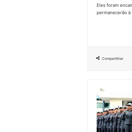
Eles foram encam
permanecerão à d
Compartilhar
G
o
v
e
r
n
o