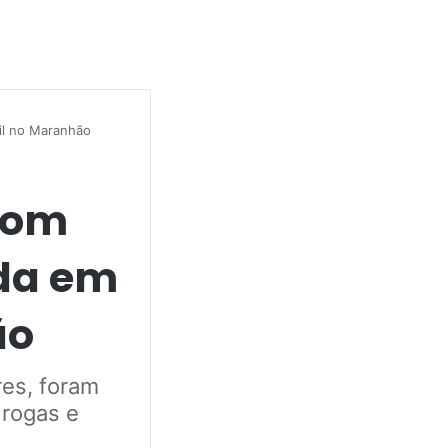
il no Maranhão
 com
da em
ão
es, foram
drogas e