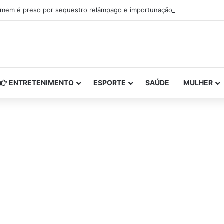
mem é preso por sequestro relâmpago e importunação sexual em São L
ENTRETENIMENTO
ESPORTE
SAÚDE
MULHER