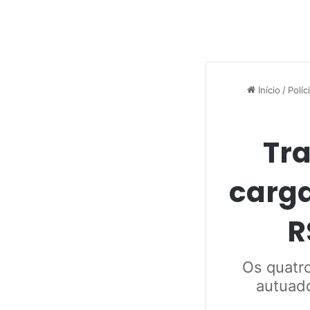
Início
/
Políc
Tra
carg
R
Os quatr
autuado