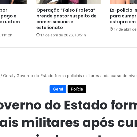
s
i
por
Operação “Falso Profeta”
Ex-policial 
g
mpago e
prende pastor suspeito de
para cumpri
n
exual em
crimes sexuais e
estupro em 
o
estelionato
17 de abril d
s
, 11:12h
17 de abril de 2026, 10:51h
n
a
s
e
m
a
n
a
d
e
1
6
a
2
2
d