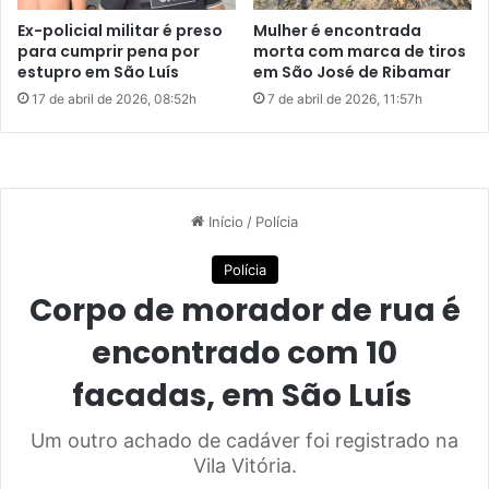
u
n
Ex-policial militar é preso
Mulher é encontrada
í
o
para cumprir pena por
morta com marca de tiros
s
s
estupro em São Luís
em São José de Ribamar
a
17 de abril de 2026, 08:52h
7 de abril de 2026, 11:57h
n
a
G
r
a
n
d
e
I
l
h
a