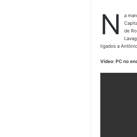
N
a man
Capit
de Ro
Lavag
ligados a Antôni
Vídeo: PC no en