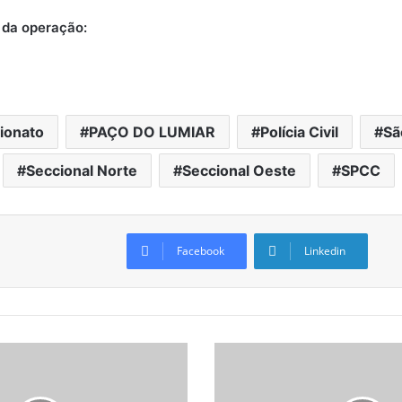
 da operação:
lionato
PAÇO DO LUMIAR
Polícia Civil
Sã
Seccional Norte
Seccional Oeste
SPCC
Facebook
Linkedin
M
u
l