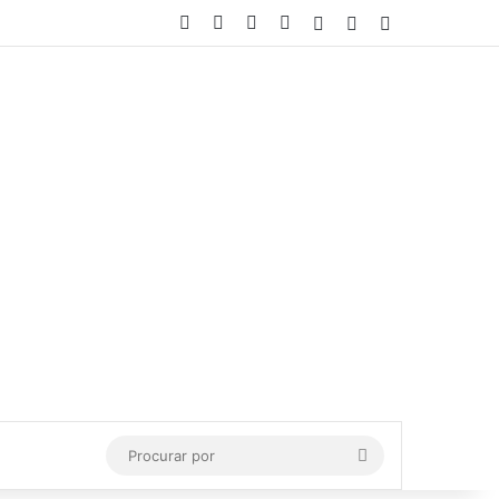
Facebook
X
YouTube
Instagram
Entrar
Artigo aleatório
Barra Lateral
Procurar
por