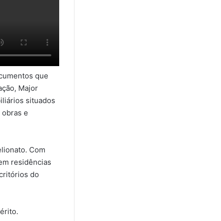
documentos que
ação, Major
iários situados
 obras e
elionato. Com
em residências
ritórios do
rito.