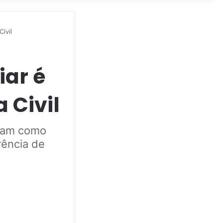
ivil
iar é
 Civil
eram como
rência de