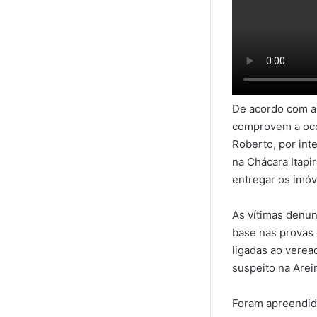
De acordo com as
comprovem a ocor
Roberto, por int
na Chácara Itapi
entregar os imóv
As vítimas denun
base nas provas
ligadas ao verea
suspeito na Arei
Foram apreendida