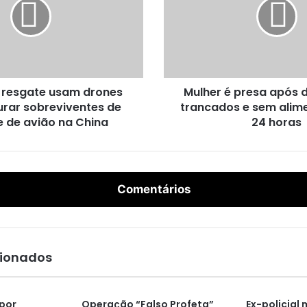
h
e
r
é
p
r
 resgate usam drones
Mulher é presa após d
e
urar sobreviventes de
trancados e sem alim
s
e de avião na China
a
24 horas
a
p
ó
s
Comentários
d
e
i
x
a
cionados
r
f
i
por
Operação “Falso Profeta”
Ex-policial 
l