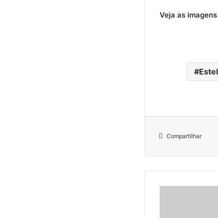
Veja as imagens
Este
Compartilhar
E
q
u