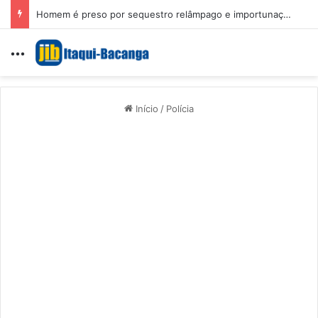
Operação “Falso Profeta” prende pastor suspeito de crimes sexuais e estelionato
Menu
Início
/
Polícia