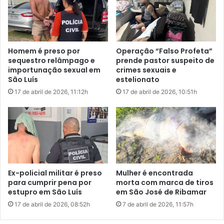
a
v
a
i
p
s
o
ã
i
o
Homem é preso por
Operação “Falso Profeta”
o
d
sequestro relâmpago e
prende pastor suspeito de
a
o
importunação sexual em
crimes sexuais e
B
s
São Luís
estelionato
r
s
17 de abril de 2026, 11:12h
17 de abril de 2026, 10:51h
a
i
n
g
d
n
ã
o
o
s
d
e
3
Ex-policial militar é preso
Mulher é encontrada
1
para cumprir pena por
morta com marca de tiros
d
estupro em São Luís
em São José de Ribamar
e
17 de abril de 2026, 08:52h
7 de abril de 2026, 11:57h
j
a