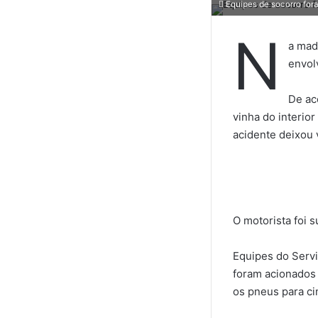
Equipes de socorro for
N
a mad
envol
De ac
vinha do interior
acidente deixou 
O motorista foi 
Equipes do Serv
foram acionados 
os pneus para ci