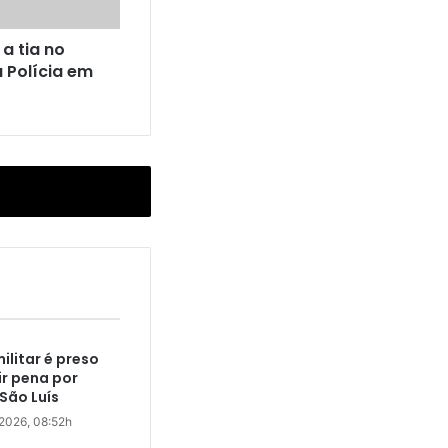
a tia no
a Polícia em
militar é preso
r pena por
São Luís
 2026, 08:52h