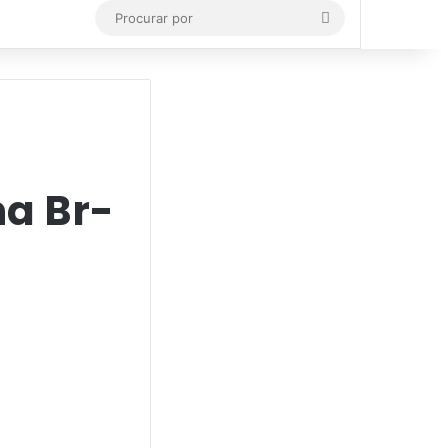
Procurar
por
na Br-