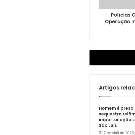
s
C
Polícias C
i
Operação In
v
i
l
e
M
i
l
i
t
a
r
Artigos rela
r
e
a
Homem é preso 
l
sequestro relâ
i
importunação s
z
São Luís
a
17 de abril de 2026,
m