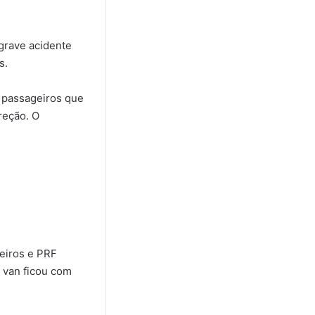
grave acidente
s.
6 passageiros que
reção. O
eiros e PRF
a van ficou com