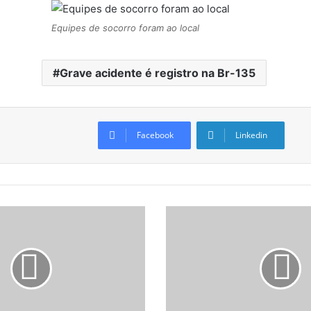
Equipes de socorro foram ao local
Grave acidente é registro na Br-135
Facebook
Linkedin
S
u
s
p
e
i
t