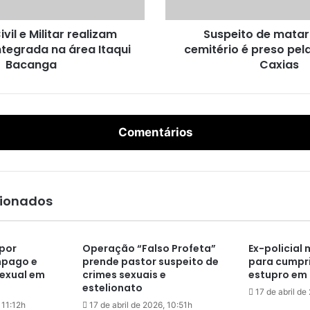
o
d
ivil e Militar realizam
Suspeito de matar 
e
tegrada na área Itaqui
cemitério é preso pel
m
Bacanga
a
Caxias
t
a
r
a
Comentários
t
i
a
n
o
cionados
c
e
m
por
Operação “Falso Profeta”
Ex-policial 
i
mpago e
prende pastor suspeito de
para cumpri
t
exual em
crimes sexuais e
estupro em 
é
estelionato
17 de abril de
r
 11:12h
17 de abril de 2026, 10:51h
i