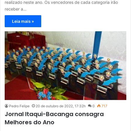
realizado neste ano. Os vencedores de cada categoria irão
receber a…
Leia mais »
Pedro Felipe
20 de outubro de 2022, 17:32h
0
717
Jornal Itaqui-Bacanga consagra
Melhores do Ano