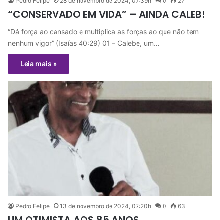
Pedro Felipe
28 de novembro de 2024, 07:39h
0
27
“CONSERVADO EM VIDA” – AINDA CALEB!
“Dá força ao cansado e multiplica as forças ao que não tem
nenhum vigor” (Isaías 40:29) 01 – Calebe, um…
Leia mais »
Pedro Felipe
13 de novembro de 2024, 07:20h
0
63
UM OTIMISTA AOS 85 ANOS